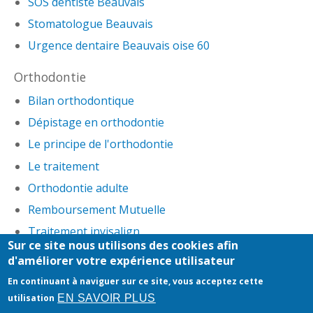
SOS dentiste Beauvais
Stomatologue Beauvais
Urgence dentaire Beauvais oise 60
Orthodontie
Bilan orthodontique
Dépistage en orthodontie
Le principe de l'orthodontie
Le traitement
Orthodontie adulte
Remboursement Mutuelle
Traitement invisalign
Sur ce site nous utilisons des cookies afin
d'améliorer votre expérience utilisateur
Honoraires
-
Mentions légales
-
Infos Conseil de
En continuant à naviguer sur ce site, vous acceptez cette
l'Ordre
- site web du cabinet dentaire créé par
EN SAVOIR PLUS
utilisation
www.denti.site