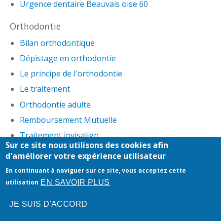
Urgence dentaire Beauvais oise 60
Orthodontie
Bilan orthodontique
Dépistage en orthodontie
Le principe de l'orthodontie
Le traitement
Orthodontie adulte
Remboursement Mutuelle
Traitement invisalign
Sur ce site nous utilisons des cookies afin
d'améliorer votre expérience utilisateur
Honoraires
-
Mentions légales
-
Infos Conseil de
En continuant à naviguer sur ce site, vous acceptez cette
l'Ordre
- site web du cabinet dentaire créé par
EN SAVOIR PLUS
utilisation
www.denti.site
JE SUIS D'ACCORD