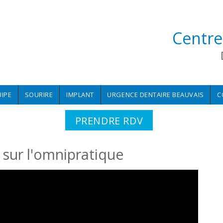
Centre
UIPE
SOURIRE
IMPLANT
URGENCE DENTAIRE BEAUVAIS
C
PRENDRE RDV
sur l'omnipratique