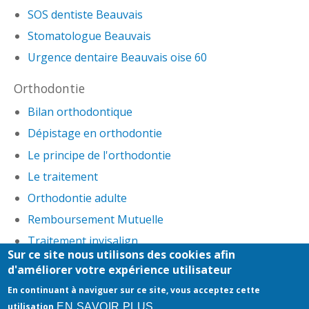
SOS dentiste Beauvais
Stomatologue Beauvais
Urgence dentaire Beauvais oise 60
Orthodontie
Bilan orthodontique
Dépistage en orthodontie
Le principe de l'orthodontie
Le traitement
Orthodontie adulte
Remboursement Mutuelle
Traitement invisalign
Sur ce site nous utilisons des cookies afin
d'améliorer votre expérience utilisateur
Honoraires
-
Mentions légales
-
Infos Conseil de
En continuant à naviguer sur ce site, vous acceptez cette
l'Ordre
- site web du cabinet dentaire créé par
EN SAVOIR PLUS
utilisation